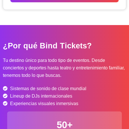
o
d
e
p
r
e
c
¿Por qué Bind Tickets?
i
o
s
Tu destino único para todo tipo de eventos. Desde
:
conciertos y deportes hasta teatro y entretenimiento familiar,
d
tenemos todo lo que buscas.
e
s
Sistemas de sonido de clase mundial
d
e
Lineup de DJs internacionales
$
Experiencias visuales inmersivas
4
0
50+
.