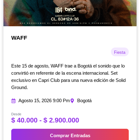
WAFF
Fiesta
Este 15 de agosto, WAFF trae a Bogotá el sonido que lo
convirtió en referente de la escena internacional. Set
exclusivo en Capri Club para una nueva edición de Solid
Ground.
Agosto 15, 2026 9:00 Pm
Bogotá
Desde
R
$
40.000
-
$
2.900.000
a
n
Comprar Entradas
g