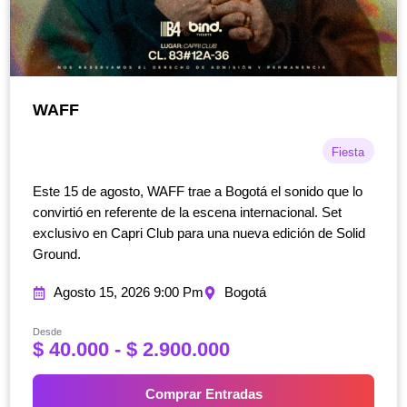
WAFF
Fiesta
Este 15 de agosto, WAFF trae a Bogotá el sonido que lo
convirtió en referente de la escena internacional. Set
exclusivo en Capri Club para una nueva edición de Solid
Ground.
Agosto 15, 2026 9:00 Pm
Bogotá
Desde
R
$
40.000
-
$
2.900.000
a
n
Comprar Entradas
g