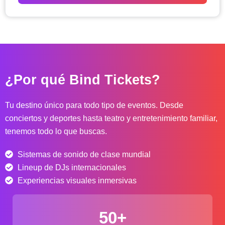
o
d
e
p
r
e
c
¿Por qué Bind Tickets?
i
o
s
Tu destino único para todo tipo de eventos. Desde
:
conciertos y deportes hasta teatro y entretenimiento familiar,
d
tenemos todo lo que buscas.
e
s
Sistemas de sonido de clase mundial
d
e
Lineup de DJs internacionales
$
Experiencias visuales inmersivas
4
0
50+
.