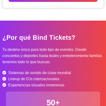
o
d
e
p
r
e
c
¿Por qué Bind Tickets?
i
o
s
Tu destino único para todo tipo de eventos. Desde
:
conciertos y deportes hasta teatro y entretenimiento familiar,
d
tenemos todo lo que buscas.
e
s
Sistemas de sonido de clase mundial
d
e
Lineup de DJs internacionales
$
Experiencias visuales inmersivas
4
0
50+
.