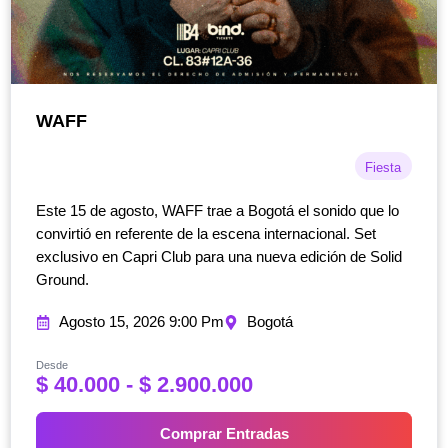
WAFF
Fiesta
Este 15 de agosto, WAFF trae a Bogotá el sonido que lo
convirtió en referente de la escena internacional. Set
exclusivo en Capri Club para una nueva edición de Solid
Ground.
Agosto 15, 2026 9:00 Pm
Bogotá
Desde
R
$
40.000
-
$
2.900.000
a
n
Comprar Entradas
g