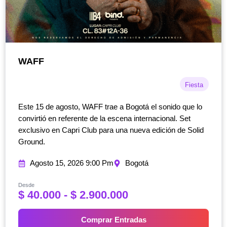
WAFF
Fiesta
Este 15 de agosto, WAFF trae a Bogotá el sonido que lo
convirtió en referente de la escena internacional. Set
exclusivo en Capri Club para una nueva edición de Solid
Ground.
Agosto 15, 2026 9:00 Pm
Bogotá
Desde
R
$
40.000
-
$
2.900.000
a
n
Comprar Entradas
g