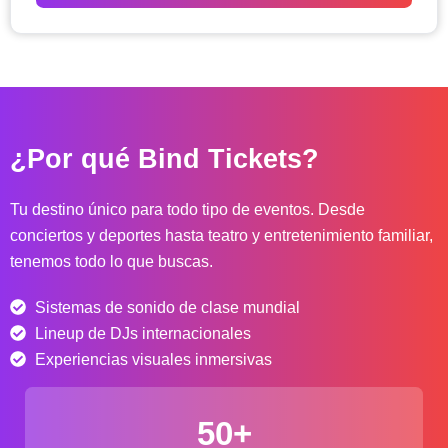
o
d
e
p
r
e
c
¿Por qué Bind Tickets?
i
o
s
Tu destino único para todo tipo de eventos. Desde
:
conciertos y deportes hasta teatro y entretenimiento familiar,
d
tenemos todo lo que buscas.
e
s
Sistemas de sonido de clase mundial
d
e
Lineup de DJs internacionales
$
Experiencias visuales inmersivas
4
0
50+
.