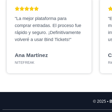
2
.
"La mejor plataforma para
"E
9
0
comprar entradas. El proceso fue
m
0
rápido y seguro. ¡Definitivamente
in
.
volveré a usar Bind Tickets!"
us
0
0
0
Ana Martínez
C
NITEFREAK
Ri
© 2025 •
B