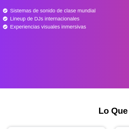
e
Sistemas de sonido de clase mundial
s
Lineup de DJs internacionales
d
e
Experiencias visuales inmersivas
$
4
0
.
0
0
0
h
a
s
Lo Que
t
a
$