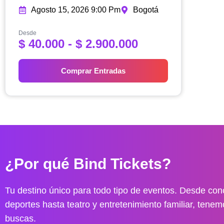
Agosto 15, 2026 9:00 Pm
Bogotá
Desde
R
$
40.000
-
$
2.900.000
a
n
Comprar Entradas
g
o
d
e
p
r
e
¿Por qué Bind Tickets?
c
i
o
Tu destino único para todo tipo de eventos. Desde conc
s
deportes hasta teatro y entretenimiento familiar, tenem
:
buscas.
d