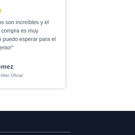
s son increíbles y el
e compra es muy
o puedo esperar para el
ento!"
ómez
After Oficial