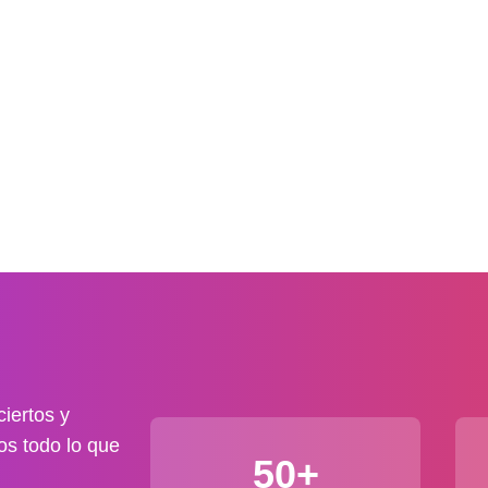
iertos y
os todo lo que
50+