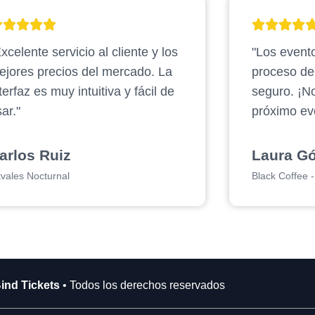
xcelente servicio al cliente y los
"Los evento
ejores precios del mercado. La
proceso d
terfaz es muy intuitiva y fácil de
seguro. ¡N
ar."
próximo ev
arlos Ruiz
Laura G
tvales Nocturnal
Black Coffee - 
ind Tickets
• Todos los derechos reservados