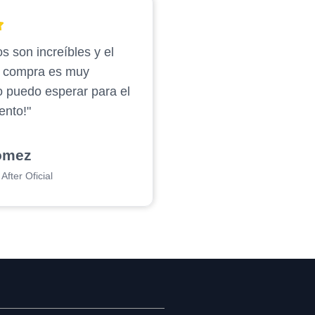
s son increíbles y el
e compra es muy
o puedo esperar para el
ento!"
ómez
After Oficial