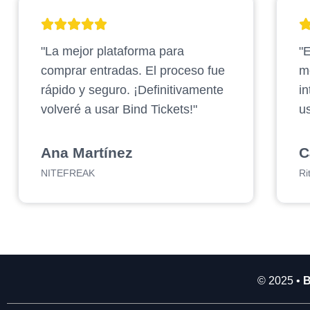
2
.
"La mejor plataforma para
"E
9
0
comprar entradas. El proceso fue
m
0
rápido y seguro. ¡Definitivamente
in
.
volveré a usar Bind Tickets!"
us
0
0
0
Ana Martínez
C
NITEFREAK
Ri
© 2025 •
B