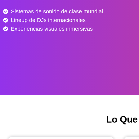
e
Sistemas de sonido de clase mundial
s
Lineup de DJs internacionales
d
e
Experiencias visuales inmersivas
$
4
0
.
0
0
0
h
a
s
Lo Que
t
a
$