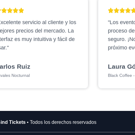
xcelente servicio al cliente y los
"Los evento
ejores precios del mercado. La
proceso d
terfaz es muy intuitiva y fácil de
seguro. ¡N
ar."
próximo ev
arlos Ruiz
Laura G
tvales Nocturnal
Black Coffee - 
ind Tickets
• Todos los derechos reservados