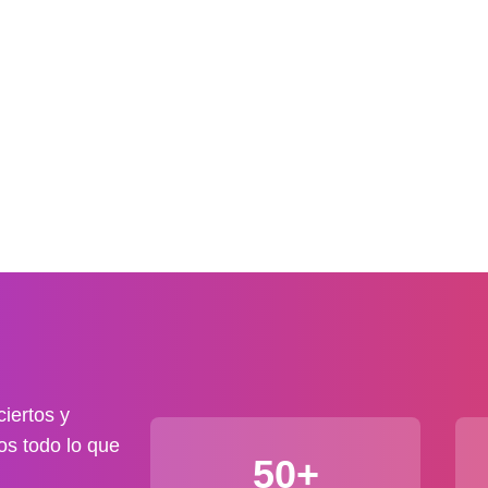
iertos y
os todo lo que
50+