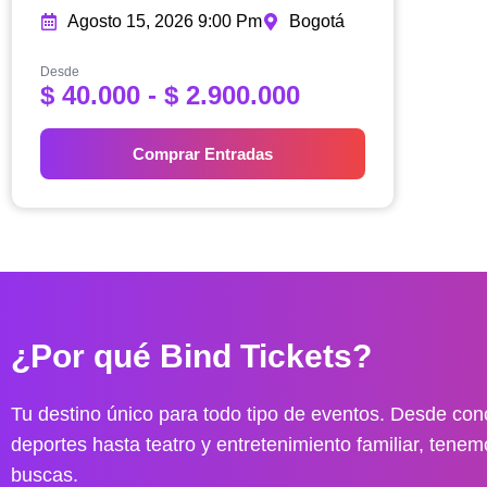
Agosto 15, 2026 9:00 Pm
Bogotá
Desde
R
$
40.000
-
$
2.900.000
a
n
Comprar Entradas
g
o
d
e
p
r
e
¿Por qué Bind Tickets?
c
i
o
Tu destino único para todo tipo de eventos. Desde conc
s
deportes hasta teatro y entretenimiento familiar, tenem
:
buscas.
d