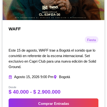
WAFF
Fiesta
Este 15 de agosto, WAFF trae a Bogotá el sonido que lo
convirtió en referente de la escena internacional. Set
exclusivo en Capri Club para una nueva edición de Solid
Ground.
Agosto 15, 2026 9:00 Pm
Bogotá
Desde
R
$
40.000
-
$
2.900.000
a
n
Comprar Entradas
g