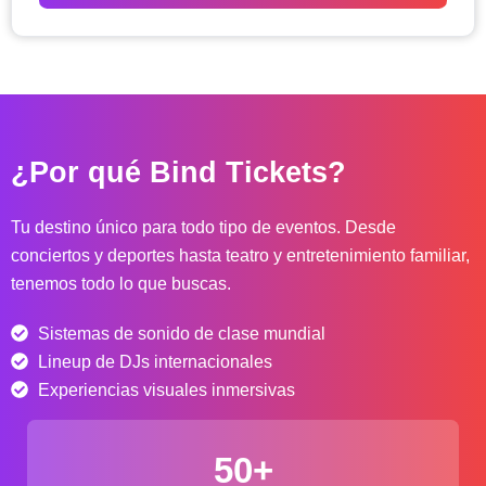
o
d
e
p
r
e
c
¿Por qué Bind Tickets?
i
o
s
Tu destino único para todo tipo de eventos. Desde
:
conciertos y deportes hasta teatro y entretenimiento familiar,
d
tenemos todo lo que buscas.
e
s
Sistemas de sonido de clase mundial
d
e
Lineup de DJs internacionales
$
Experiencias visuales inmersivas
4
0
50+
.