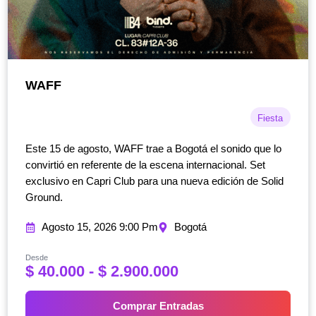
WAFF
Fiesta
Este 15 de agosto, WAFF trae a Bogotá el sonido que lo
convirtió en referente de la escena internacional. Set
exclusivo en Capri Club para una nueva edición de Solid
Ground.
Agosto 15, 2026 9:00 Pm
Bogotá
Desde
R
$
40.000
-
$
2.900.000
a
n
Comprar Entradas
g