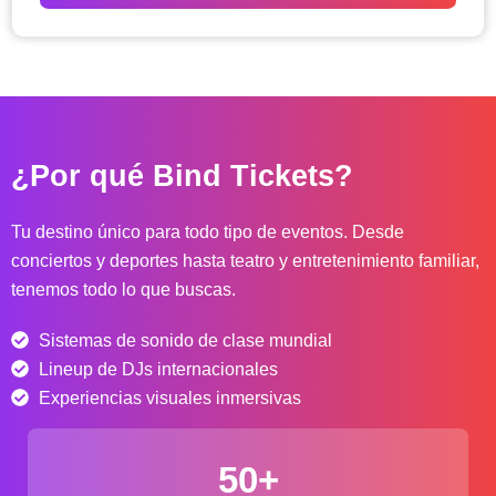
o
d
e
p
r
e
c
¿Por qué Bind Tickets?
i
o
s
Tu destino único para todo tipo de eventos. Desde
:
conciertos y deportes hasta teatro y entretenimiento familiar,
d
tenemos todo lo que buscas.
e
s
Sistemas de sonido de clase mundial
d
e
Lineup de DJs internacionales
$
Experiencias visuales inmersivas
4
0
50+
.