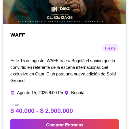
WAFF
Fiesta
Este 15 de agosto, WAFF trae a Bogotá el sonido que lo
convirtió en referente de la escena internacional. Set
exclusivo en Capri Club para una nueva edición de Solid
Ground.
Agosto 15, 2026 9:00 Pm
Bogotá
Desde
R
$
40.000
-
$
2.900.000
a
n
Comprar Entradas
g