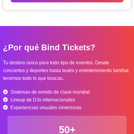
o
d
e
p
r
e
c
¿Por qué Bind Tickets?
i
o
s
Tu destino único para todo tipo de eventos. Desde
:
conciertos y deportes hasta teatro y entretenimiento familiar,
d
tenemos todo lo que buscas.
e
s
Sistemas de sonido de clase mundial
d
e
Lineup de DJs internacionales
$
Experiencias visuales inmersivas
4
0
50+
.