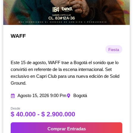
WAFF
Fiesta
Este 15 de agosto, WAFF trae a Bogotá el sonido que lo
convirtió en referente de la escena internacional. Set
exclusivo en Capri Club para una nueva edición de Solid
Ground.
Agosto 15, 2026 9:00 Pm
Bogotá
Desde
R
$
40.000
-
$
2.900.000
a
n
Comprar Entradas
g