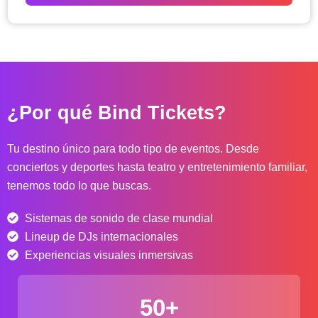
o
d
e
p
r
e
c
¿Por qué Bind Tickets?
i
o
s
Tu destino único para todo tipo de eventos. Desde
:
conciertos y deportes hasta teatro y entretenimiento familiar,
d
tenemos todo lo que buscas.
e
s
Sistemas de sonido de clase mundial
d
e
Lineup de DJs internacionales
$
Experiencias visuales inmersivas
4
0
50+
.