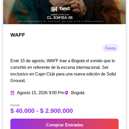
WAFF
Fiesta
Este 15 de agosto, WAFF trae a Bogotá el sonido que lo
convirtió en referente de la escena internacional. Set
exclusivo en Capri Club para una nueva edición de Solid
Ground.
Agosto 15, 2026 9:00 Pm
Bogotá
Desde
R
$
40.000
-
$
2.900.000
a
n
Comprar Entradas
g