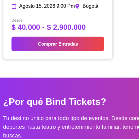
Agosto 15, 2026 9:00 Pm
Bogotá
Desde
R
$
40.000
-
$
2.900.000
a
n
Comprar Entradas
g
o
d
e
p
r
e
¿Por qué Bind Tickets?
c
i
o
Tu destino único para todo tipo de eventos. Desde conc
s
deportes hasta teatro y entretenimiento familiar, tenem
:
buscas.
d