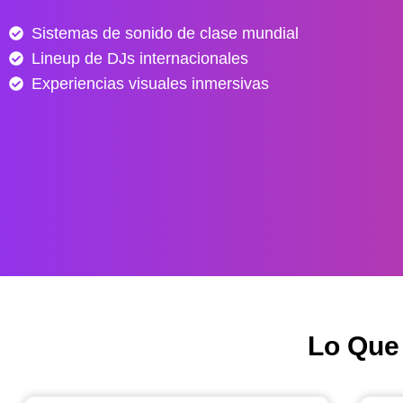
e
Sistemas de sonido de clase mundial
s
Lineup de DJs internacionales
d
e
Experiencias visuales inmersivas
$
4
0
.
0
0
0
h
a
s
Lo Que
t
a
$