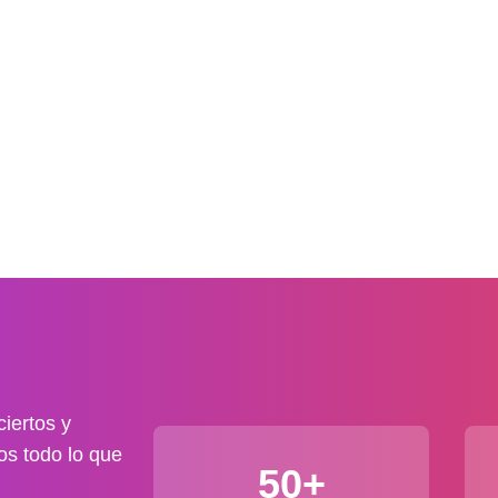
iertos y
os todo lo que
50+