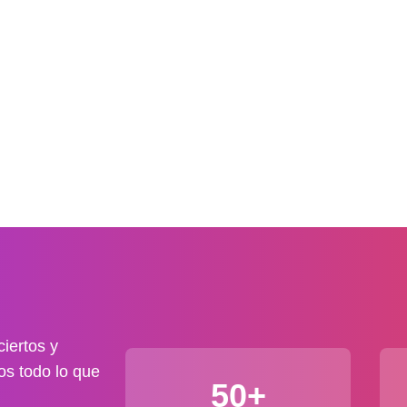
iertos y
os todo lo que
50+