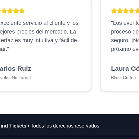
xcelente servicio al cliente y los
"Los evento
ejores precios del mercado. La
proceso d
terfaz es muy intuitiva y fácil de
seguro. ¡N
ar."
próximo ev
arlos Ruiz
Laura G
tvales Nocturnal
Black Coffee - 
ind Tickets
• Todos los derechos reservados