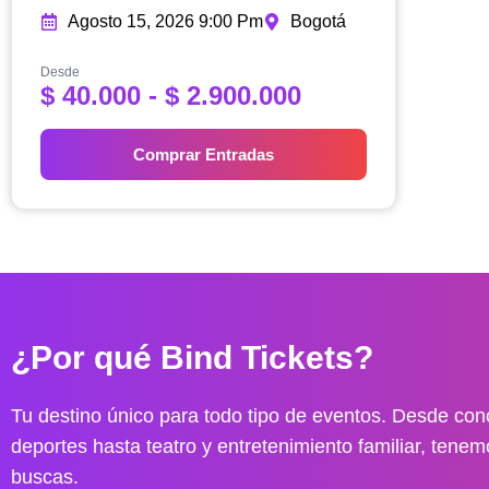
Agosto 15, 2026 9:00 Pm
Bogotá
Desde
R
$
40.000
-
$
2.900.000
a
n
Comprar Entradas
g
o
d
e
p
r
e
¿Por qué Bind Tickets?
c
i
o
Tu destino único para todo tipo de eventos. Desde conc
s
deportes hasta teatro y entretenimiento familiar, tenem
:
buscas.
d