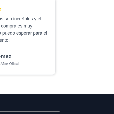
s son increíbles y el
e compra es muy
o puedo esperar para el
ento!"
ómez
After Oficial