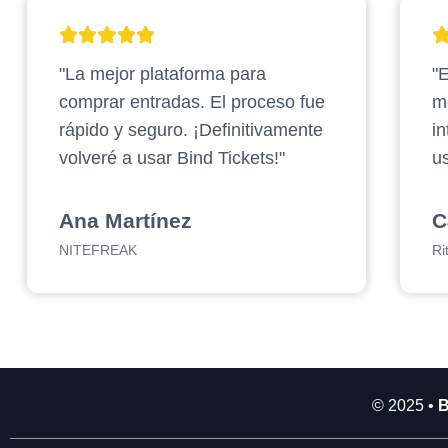
2
.
"La mejor plataforma para
"E
9
0
comprar entradas. El proceso fue
m
0
rápido y seguro. ¡Definitivamente
in
.
volveré a usar Bind Tickets!"
us
0
0
0
Ana Martínez
C
NITEFREAK
Ri
© 2025 •
B