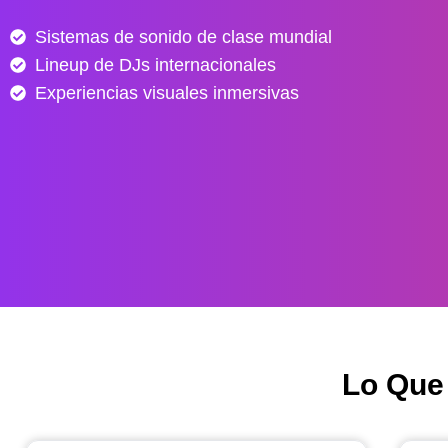
e
Sistemas de sonido de clase mundial
s
Lineup de DJs internacionales
d
e
Experiencias visuales inmersivas
$
4
0
.
0
0
0
h
a
s
Lo Que
t
a
$