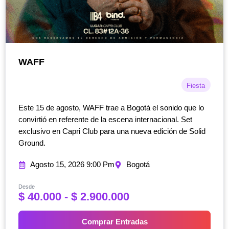
WAFF
Fiesta
Este 15 de agosto, WAFF trae a Bogotá el sonido que lo
convirtió en referente de la escena internacional. Set
exclusivo en Capri Club para una nueva edición de Solid
Ground.
Agosto 15, 2026 9:00 Pm
Bogotá
Desde
R
$
40.000
-
$
2.900.000
a
n
Comprar Entradas
g