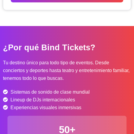
o
d
e
p
r
e
c
¿Por qué Bind Tickets?
i
o
s
Tu destino único para todo tipo de eventos. Desde
:
conciertos y deportes hasta teatro y entretenimiento familiar,
d
tenemos todo lo que buscas.
e
s
Sistemas de sonido de clase mundial
d
e
Lineup de DJs internacionales
$
Experiencias visuales inmersivas
4
0
50+
.