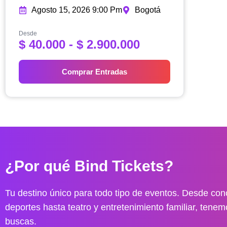
Agosto 15, 2026 9:00 Pm
Bogotá
Desde
R
$
40.000
-
$
2.900.000
a
n
Comprar Entradas
g
o
d
e
p
r
e
¿Por qué Bind Tickets?
c
i
o
Tu destino único para todo tipo de eventos. Desde conc
s
deportes hasta teatro y entretenimiento familiar, tenem
:
buscas.
d