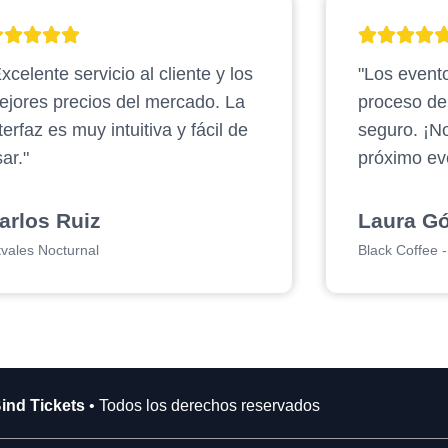
xcelente servicio al cliente y los
"Los evento
ejores precios del mercado. La
proceso d
terfaz es muy intuitiva y fácil de
seguro. ¡N
ar."
próximo ev
arlos Ruiz
Laura G
tvales Nocturnal
Black Coffee - 
ind Tickets
• Todos los derechos reservados