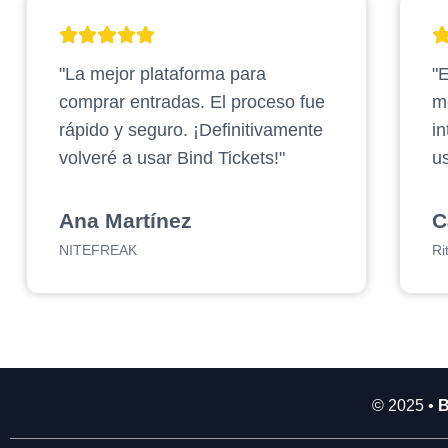
2
.
"La mejor plataforma para
"E
9
0
comprar entradas. El proceso fue
m
0
rápido y seguro. ¡Definitivamente
in
.
volveré a usar Bind Tickets!"
us
0
0
0
Ana Martínez
C
NITEFREAK
Ri
© 2025 •
B