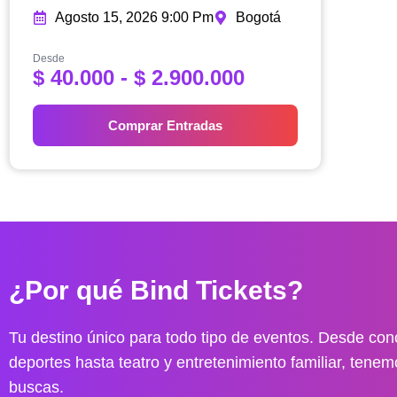
Agosto 15, 2026 9:00 Pm
Bogotá
Desde
R
$
40.000
-
$
2.900.000
a
n
Comprar Entradas
g
o
d
e
p
r
e
¿Por qué Bind Tickets?
c
i
o
Tu destino único para todo tipo de eventos. Desde conc
s
deportes hasta teatro y entretenimiento familiar, tenem
:
buscas.
d