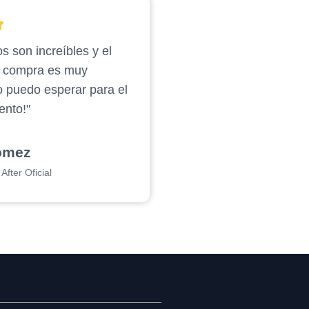
s son increíbles y el
e compra es muy
o puedo esperar para el
ento!"
ómez
After Oficial