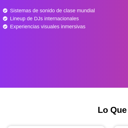
e
Sistemas de sonido de clase mundial
s
Lineup de DJs internacionales
d
e
Experiencias visuales inmersivas
$
4
0
.
0
0
0
h
a
s
Lo Que
t
a
$