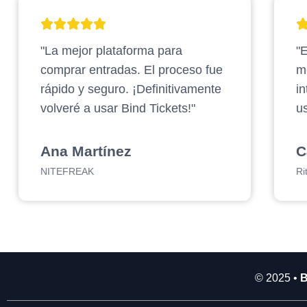
2
.
"La mejor plataforma para
"E
9
0
comprar entradas. El proceso fue
m
0
rápido y seguro. ¡Definitivamente
in
.
volveré a usar Bind Tickets!"
us
0
0
0
Ana Martínez
C
NITEFREAK
Ri
© 2025 •
B