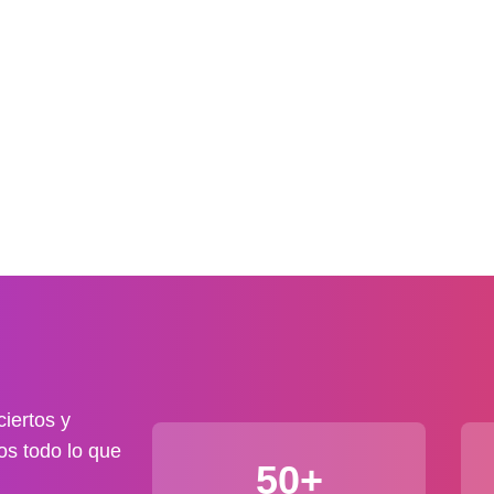
iertos y
os todo lo que
50+