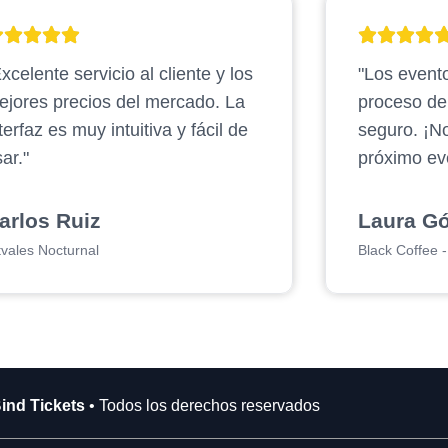
xcelente servicio al cliente y los
"Los evento
ejores precios del mercado. La
proceso d
terfaz es muy intuitiva y fácil de
seguro. ¡N
ar."
próximo ev
arlos Ruiz
Laura G
tvales Nocturnal
Black Coffee - 
ind Tickets
• Todos los derechos reservados