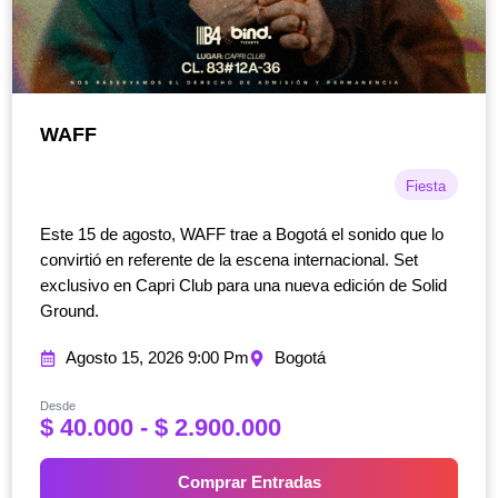
WAFF
Fiesta
Este 15 de agosto, WAFF trae a Bogotá el sonido que lo
convirtió en referente de la escena internacional. Set
exclusivo en Capri Club para una nueva edición de Solid
Ground.
Agosto 15, 2026 9:00 Pm
Bogotá
Desde
R
$
40.000
-
$
2.900.000
a
n
Comprar Entradas
g