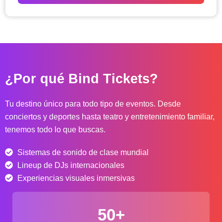
o
d
e
p
r
e
c
¿Por qué Bind Tickets?
i
o
s
Tu destino único para todo tipo de eventos. Desde
:
conciertos y deportes hasta teatro y entretenimiento familiar,
d
tenemos todo lo que buscas.
e
s
Sistemas de sonido de clase mundial
d
e
Lineup de DJs internacionales
$
Experiencias visuales inmersivas
4
0
50+
.