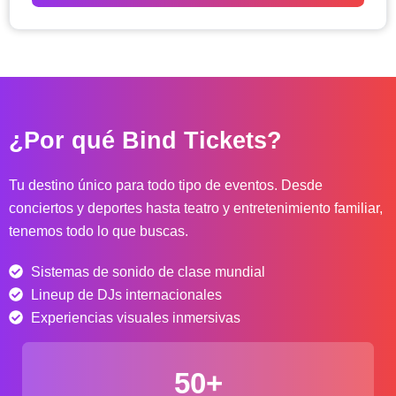
o
d
e
p
r
e
c
¿Por qué Bind Tickets?
i
o
s
Tu destino único para todo tipo de eventos. Desde
:
conciertos y deportes hasta teatro y entretenimiento familiar,
d
tenemos todo lo que buscas.
e
s
Sistemas de sonido de clase mundial
d
e
Lineup de DJs internacionales
$
Experiencias visuales inmersivas
4
0
50+
.