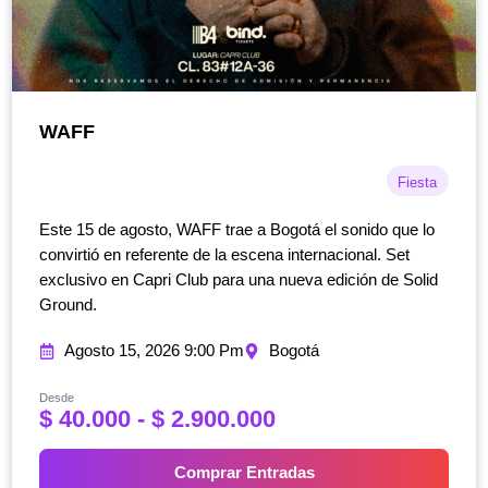
WAFF
Fiesta
Este 15 de agosto, WAFF trae a Bogotá el sonido que lo
convirtió en referente de la escena internacional. Set
exclusivo en Capri Club para una nueva edición de Solid
Ground.
Agosto 15, 2026 9:00 Pm
Bogotá
Desde
R
$
40.000
-
$
2.900.000
a
n
Comprar Entradas
g