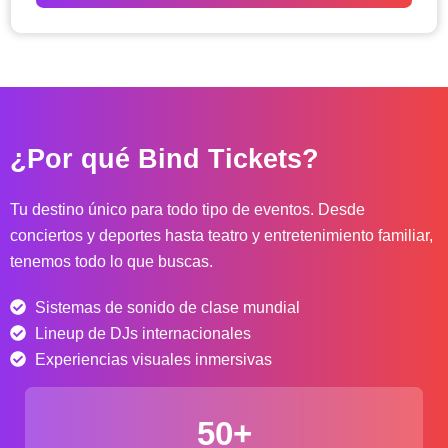
o
d
e
p
r
e
c
¿Por qué Bind Tickets?
i
o
s
Tu destino único para todo tipo de eventos. Desde
:
conciertos y deportes hasta teatro y entretenimiento familiar,
d
tenemos todo lo que buscas.
e
s
Sistemas de sonido de clase mundial
d
e
Lineup de DJs internacionales
$
Experiencias visuales inmersivas
4
0
50+
.