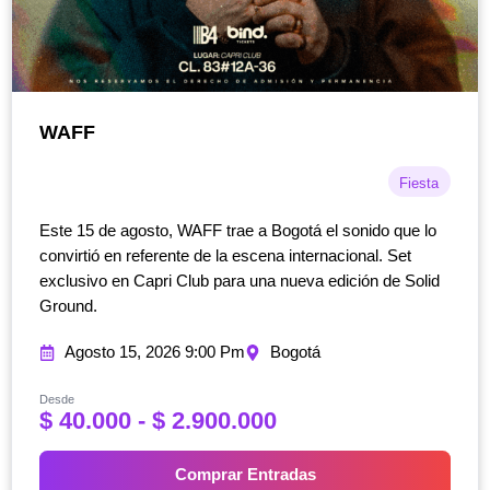
WAFF
Fiesta
Este 15 de agosto, WAFF trae a Bogotá el sonido que lo
convirtió en referente de la escena internacional. Set
exclusivo en Capri Club para una nueva edición de Solid
Ground.
Agosto 15, 2026 9:00 Pm
Bogotá
Desde
R
$
40.000
-
$
2.900.000
a
n
Comprar Entradas
g