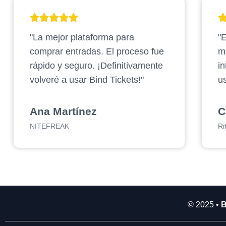
2
.
"La mejor plataforma para
"E
9
0
comprar entradas. El proceso fue
m
0
rápido y seguro. ¡Definitivamente
in
.
volveré a usar Bind Tickets!"
us
0
0
0
Ana Martínez
C
NITEFREAK
Ri
© 2025 •
B