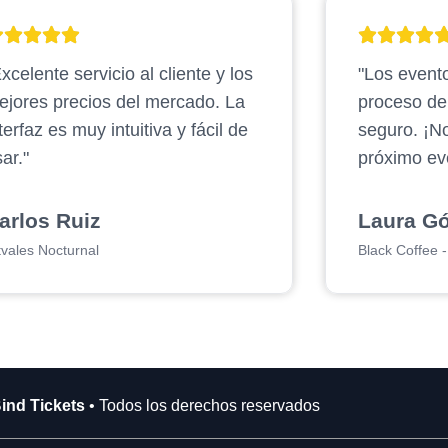
xcelente servicio al cliente y los
"Los evento
ejores precios del mercado. La
proceso d
terfaz es muy intuitiva y fácil de
seguro. ¡N
ar."
próximo ev
arlos Ruiz
Laura G
tvales Nocturnal
Black Coffee - 
ind Tickets
• Todos los derechos reservados