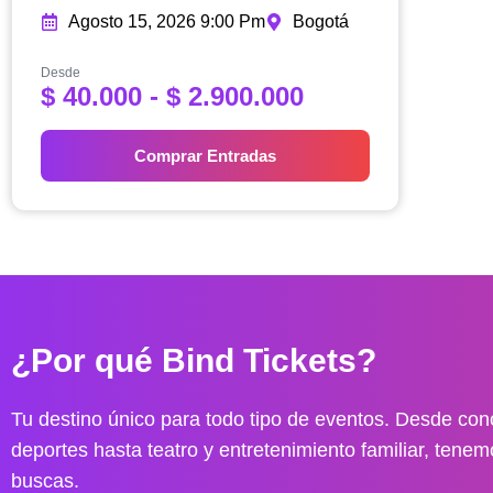
Agosto 15, 2026 9:00 Pm
Bogotá
Desde
R
$
40.000
-
$
2.900.000
a
n
Comprar Entradas
g
o
d
e
p
r
e
¿Por qué Bind Tickets?
c
i
o
Tu destino único para todo tipo de eventos. Desde conc
s
deportes hasta teatro y entretenimiento familiar, tenem
:
buscas.
d