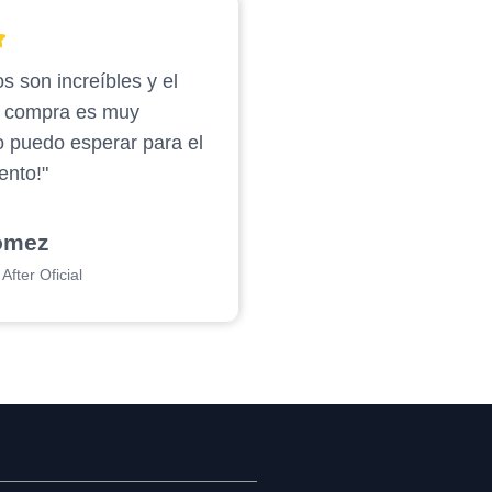
s son increíbles y el
e compra es muy
o puedo esperar para el
ento!"
ómez
After Oficial