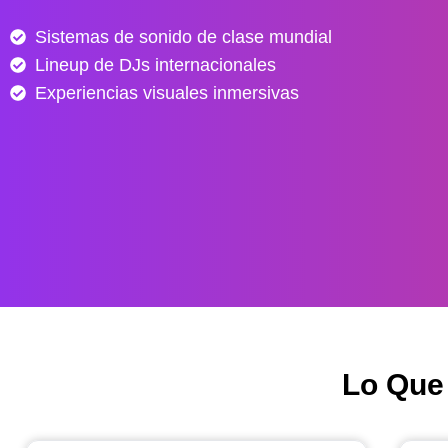
e
Sistemas de sonido de clase mundial
s
Lineup de DJs internacionales
d
e
Experiencias visuales inmersivas
$
4
0
.
0
0
0
h
a
s
Lo Que
t
a
$