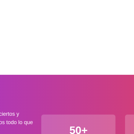
iertos y
os todo lo que
50+