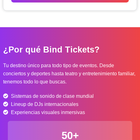
o
d
e
p
r
e
c
¿Por qué Bind Tickets?
i
o
s
Tu destino único para todo tipo de eventos. Desde
:
conciertos y deportes hasta teatro y entretenimiento familiar,
d
tenemos todo lo que buscas.
e
s
Sistemas de sonido de clase mundial
d
e
Lineup de DJs internacionales
$
Experiencias visuales inmersivas
4
0
50+
.