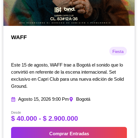
WAFF
Fiesta
Este 15 de agosto, WAFF trae a Bogotá el sonido que lo
convirtió en referente de la escena internacional. Set
exclusivo en Capri Club para una nueva edición de Solid
Ground.
Agosto 15, 2026 9:00 Pm
Bogotá
Desde
R
$
40.000
-
$
2.900.000
a
n
Comprar Entradas
g