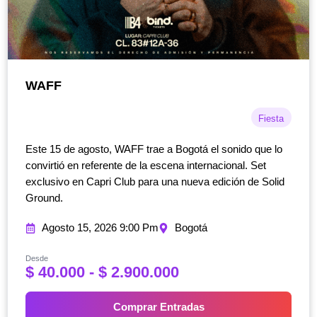
WAFF
Fiesta
Este 15 de agosto, WAFF trae a Bogotá el sonido que lo
convirtió en referente de la escena internacional. Set
exclusivo en Capri Club para una nueva edición de Solid
Ground.
Agosto 15, 2026 9:00 Pm
Bogotá
Desde
R
$
40.000
-
$
2.900.000
a
n
Comprar Entradas
g