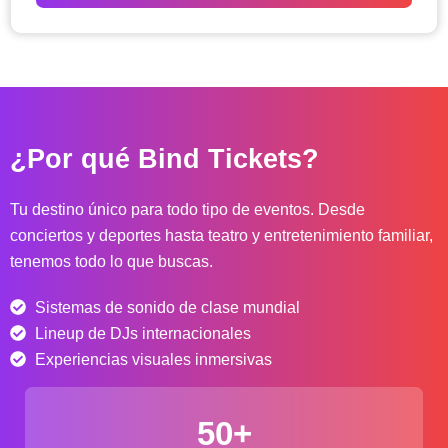
o
d
e
p
r
e
c
¿Por qué Bind Tickets?
i
o
s
Tu destino único para todo tipo de eventos. Desde
:
conciertos y deportes hasta teatro y entretenimiento familiar,
d
tenemos todo lo que buscas.
e
s
Sistemas de sonido de clase mundial
d
e
Lineup de DJs internacionales
$
Experiencias visuales inmersivas
4
0
50+
.