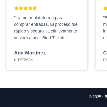
2
.
"La mejor plataforma para
"E
9
0
comprar entradas. El proceso fue
m
0
rápido y seguro. ¡Definitivamente
in
.
volveré a usar Bind Tickets!"
us
0
0
0
Ana Martínez
C
NITEFREAK
Ri
© 2025 •
B