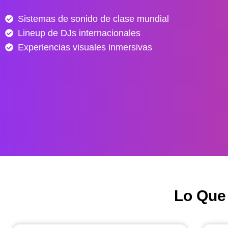
e
Sistemas de sonido de clase mundial
s
Lineup de DJs internacionales
d
e
Experiencias visuales inmersivas
$
4
0
.
0
0
0
h
a
s
Lo Que
t
a
$