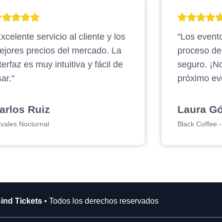
xcelente servicio al cliente y los
"Los evento
ejores precios del mercado. La
proceso d
terfaz es muy intuitiva y fácil de
seguro. ¡N
ar."
próximo ev
arlos Ruiz
Laura G
tvales Nocturnal
Black Coffee - 
ind Tickets
• Todos los derechos reservados