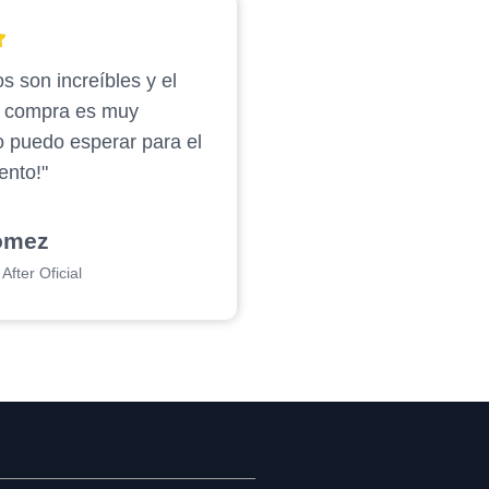
s son increíbles y el
e compra es muy
o puedo esperar para el
ento!"
ómez
After Oficial