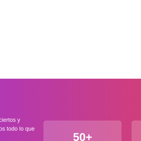
iertos y
os todo lo que
50+