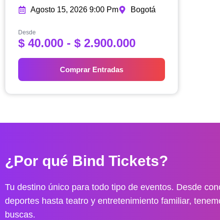
Agosto 15, 2026 9:00 Pm
Bogotá
Desde
R
$
40.000
-
$
2.900.000
a
n
Comprar Entradas
g
o
d
e
p
r
e
¿Por qué Bind Tickets?
c
i
o
Tu destino único para todo tipo de eventos. Desde conc
s
deportes hasta teatro y entretenimiento familiar, tenem
:
buscas.
d