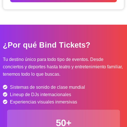
o
d
e
p
r
e
c
¿Por qué Bind Tickets?
i
o
s
Tu destino único para todo tipo de eventos. Desde
:
conciertos y deportes hasta teatro y entretenimiento familiar,
d
tenemos todo lo que buscas.
e
s
Sistemas de sonido de clase mundial
d
e
Lineup de DJs internacionales
$
Experiencias visuales inmersivas
4
0
50+
.