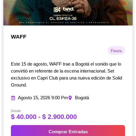
WAFF
Fiesta
Este 15 de agosto, WAFF trae a Bogotá el sonido que lo
convirtió en referente de la escena internacional. Set
exclusivo en Capri Club para una nueva edición de Solid
Ground.
Agosto 15, 2026 9:00 Pm
Bogotá
Desde
R
$
40.000
-
$
2.900.000
a
n
Comprar Entradas
g