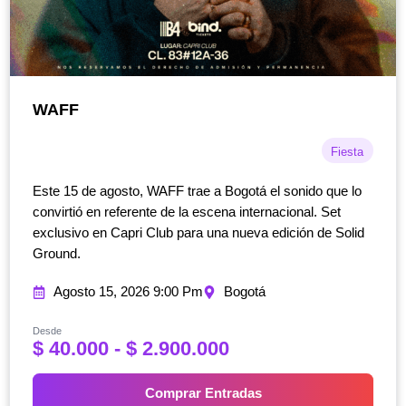
WAFF
Fiesta
Este 15 de agosto, WAFF trae a Bogotá el sonido que lo
convirtió en referente de la escena internacional. Set
exclusivo en Capri Club para una nueva edición de Solid
Ground.
Agosto 15, 2026 9:00 Pm
Bogotá
Desde
R
$
40.000
-
$
2.900.000
a
n
Comprar Entradas
g