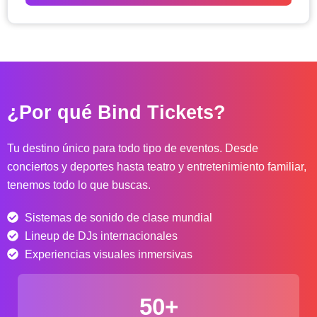
o
d
e
p
r
e
c
¿Por qué Bind Tickets?
i
o
s
Tu destino único para todo tipo de eventos. Desde
:
conciertos y deportes hasta teatro y entretenimiento familiar,
d
tenemos todo lo que buscas.
e
s
Sistemas de sonido de clase mundial
d
e
Lineup de DJs internacionales
$
Experiencias visuales inmersivas
4
0
50+
.