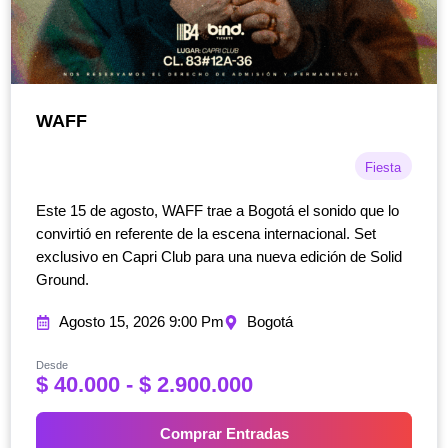
WAFF
Fiesta
Este 15 de agosto, WAFF trae a Bogotá el sonido que lo
convirtió en referente de la escena internacional. Set
exclusivo en Capri Club para una nueva edición de Solid
Ground.
Agosto 15, 2026 9:00 Pm
Bogotá
Desde
R
$
40.000
-
$
2.900.000
a
n
Comprar Entradas
g