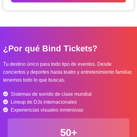
o
d
e
p
r
e
c
¿Por qué Bind Tickets?
i
o
s
Tu destino único para todo tipo de eventos. Desde
:
conciertos y deportes hasta teatro y entretenimiento familiar,
d
tenemos todo lo que buscas.
e
s
Sistemas de sonido de clase mundial
d
e
Lineup de DJs internacionales
$
Experiencias visuales inmersivas
4
0
50+
.