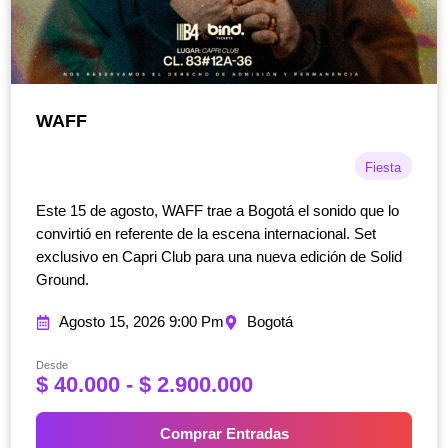
WAFF
Fiesta
Este 15 de agosto, WAFF trae a Bogotá el sonido que lo
convirtió en referente de la escena internacional. Set
exclusivo en Capri Club para una nueva edición de Solid
Ground.
Agosto 15, 2026 9:00 Pm
Bogotá
Desde
R
$
40.000
-
$
2.900.000
a
n
Comprar Entradas
g