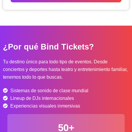
o
d
e
p
r
e
c
¿Por qué Bind Tickets?
i
o
s
Tu destino único para todo tipo de eventos. Desde
:
conciertos y deportes hasta teatro y entretenimiento familiar,
d
tenemos todo lo que buscas.
e
s
Sistemas de sonido de clase mundial
d
e
Lineup de DJs internacionales
$
Experiencias visuales inmersivas
4
0
50+
.