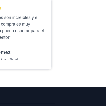
s son increíbles y el
e compra es muy
o puedo esperar para el
ento!"
ómez
After Oficial