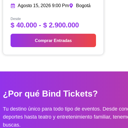
Agosto 15, 2026 9:00 Pm
Bogotá
Desde
R
$
40.000
-
$
2.900.000
a
n
Comprar Entradas
g
o
d
e
p
r
e
¿Por qué Bind Tickets?
c
i
o
Tu destino único para todo tipo de eventos. Desde conc
s
deportes hasta teatro y entretenimiento familiar, tenem
:
buscas.
d