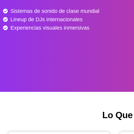
e
Sistemas de sonido de clase mundial
s
Lineup de DJs internacionales
d
e
Experiencias visuales inmersivas
$
4
0
.
0
0
0
h
a
s
Lo Que
t
a
$