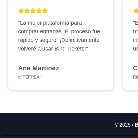
2
.
"La mejor plataforma para
"E
9
0
comprar entradas. El proceso fue
m
0
rápido y seguro. ¡Definitivamente
in
.
volveré a usar Bind Tickets!"
us
0
0
0
Ana Martínez
C
NITEFREAK
Ri
© 2025 •
B