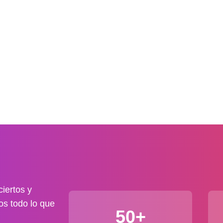
iertos y
os todo lo que
50+