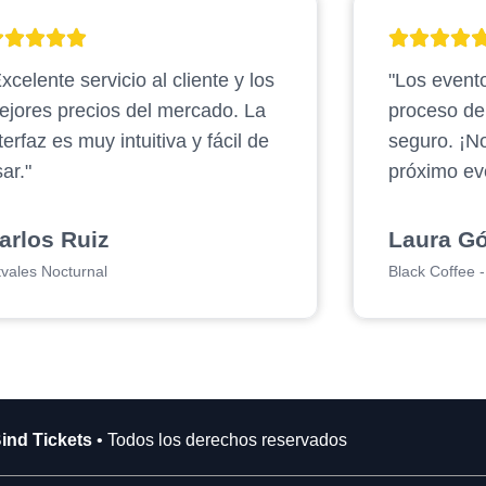
xcelente servicio al cliente y los
"Los evento
ejores precios del mercado. La
proceso d
terfaz es muy intuitiva y fácil de
seguro. ¡N
ar."
próximo ev
arlos Ruiz
Laura G
tvales Nocturnal
Black Coffee - 
ind Tickets
• Todos los derechos reservados