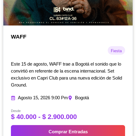
WAFF
Fiesta
Este 15 de agosto, WAFF trae a Bogotá el sonido que lo
convirtió en referente de la escena internacional. Set
exclusivo en Capri Club para una nueva edición de Solid
Ground.
Agosto 15, 2026 9:00 Pm
Bogotá
Desde
R
$
40.000
-
$
2.900.000
a
n
Comprar Entradas
g