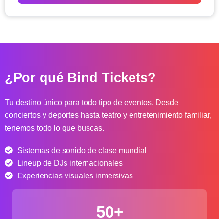
o
d
e
p
r
e
c
¿Por qué Bind Tickets?
i
o
s
Tu destino único para todo tipo de eventos. Desde
:
conciertos y deportes hasta teatro y entretenimiento familiar,
d
tenemos todo lo que buscas.
e
s
Sistemas de sonido de clase mundial
d
e
Lineup de DJs internacionales
$
Experiencias visuales inmersivas
4
0
50+
.