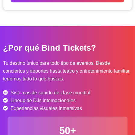
o
d
e
p
r
e
c
¿Por qué Bind Tickets?
i
o
s
Tu destino único para todo tipo de eventos. Desde
:
conciertos y deportes hasta teatro y entretenimiento familiar,
d
tenemos todo lo que buscas.
e
s
Sistemas de sonido de clase mundial
d
e
Lineup de DJs internacionales
$
Experiencias visuales inmersivas
4
0
50+
.