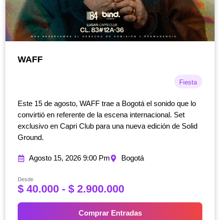
WAFF
Fiesta
Este 15 de agosto, WAFF trae a Bogotá el sonido que lo
convirtió en referente de la escena internacional. Set
exclusivo en Capri Club para una nueva edición de Solid
Ground.
Agosto 15, 2026 9:00 Pm
Bogotá
Desde
R
$
40.000
-
$
2.900.000
a
n
Comprar Entradas
g