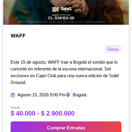
WAFF
Fiesta
Este 15 de agosto, WAFF trae a Bogotá el sonido que lo
convirtió en referente de la escena internacional. Set
exclusivo en Capri Club para una nueva edición de Solid
Ground.
Agosto 15, 2026 9:00 Pm
Bogotá
Desde
R
$
40.000
-
$
2.900.000
a
n
Comprar Entradas
g