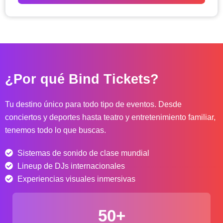
o
d
e
p
r
e
c
¿Por qué Bind Tickets?
i
o
s
Tu destino único para todo tipo de eventos. Desde
:
conciertos y deportes hasta teatro y entretenimiento familiar,
d
tenemos todo lo que buscas.
e
s
Sistemas de sonido de clase mundial
d
e
Lineup de DJs internacionales
$
Experiencias visuales inmersivas
4
0
50+
.