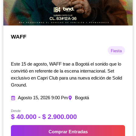
WAFF
Fiesta
Este 15 de agosto, WAFF trae a Bogotá el sonido que lo
convirtió en referente de la escena internacional. Set
exclusivo en Capri Club para una nueva edición de Solid
Ground.
Agosto 15, 2026 9:00 Pm
Bogotá
Desde
R
$
40.000
-
$
2.900.000
a
n
Comprar Entradas
g