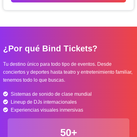
o
d
e
p
r
e
c
¿Por qué Bind Tickets?
i
o
s
Tu destino único para todo tipo de eventos. Desde
:
conciertos y deportes hasta teatro y entretenimiento familiar,
d
tenemos todo lo que buscas.
e
s
Sistemas de sonido de clase mundial
d
e
Lineup de DJs internacionales
$
Experiencias visuales inmersivas
4
0
50+
.