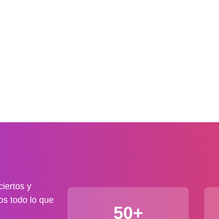
iertos y
os todo lo que
50+