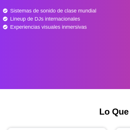
e
Sistemas de sonido de clase mundial
s
Lineup de DJs internacionales
d
e
Experiencias visuales inmersivas
$
4
0
.
0
0
0
h
a
s
Lo Que
t
a
$