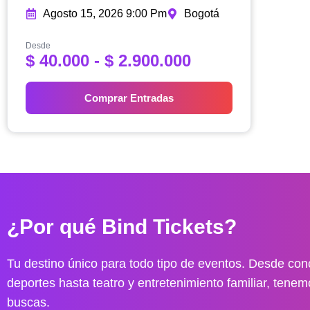
Agosto 15, 2026 9:00 Pm
Bogotá
Desde
R
$
40.000
-
$
2.900.000
a
n
Comprar Entradas
g
o
d
e
p
r
e
¿Por qué Bind Tickets?
c
i
o
Tu destino único para todo tipo de eventos. Desde conc
s
deportes hasta teatro y entretenimiento familiar, tenem
:
buscas.
d