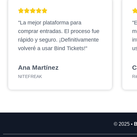
2
.
"La mejor plataforma para
"E
9
0
comprar entradas. El proceso fue
m
0
rápido y seguro. ¡Definitivamente
in
.
volveré a usar Bind Tickets!"
us
0
0
0
Ana Martínez
C
NITEFREAK
Ri
© 2025 •
B