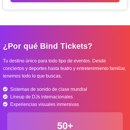
o
d
e
p
r
e
c
¿Por qué Bind Tickets?
i
o
s
Tu destino único para todo tipo de eventos. Desde
:
conciertos y deportes hasta teatro y entretenimiento familiar,
d
tenemos todo lo que buscas.
e
s
Sistemas de sonido de clase mundial
d
e
Lineup de DJs internacionales
$
Experiencias visuales inmersivas
4
0
50+
.