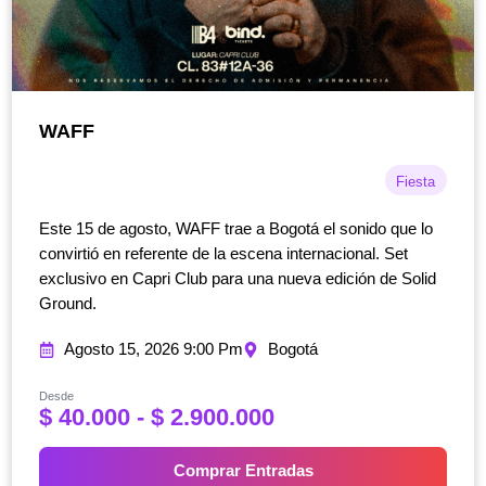
WAFF
Fiesta
Este 15 de agosto, WAFF trae a Bogotá el sonido que lo
convirtió en referente de la escena internacional. Set
exclusivo en Capri Club para una nueva edición de Solid
Ground.
Agosto 15, 2026 9:00 Pm
Bogotá
Desde
R
$
40.000
-
$
2.900.000
a
n
Comprar Entradas
g