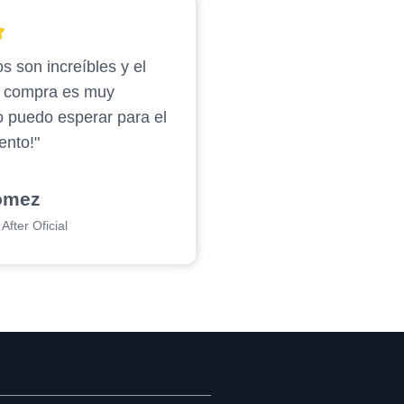
s son increíbles y el
e compra es muy
o puedo esperar para el
ento!"
ómez
After Oficial