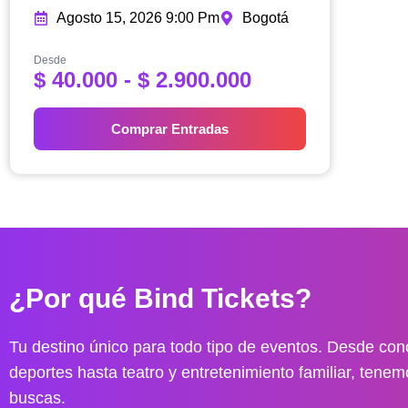
Agosto 15, 2026 9:00 Pm
Bogotá
Desde
R
$
40.000
-
$
2.900.000
a
n
Comprar Entradas
g
o
d
e
p
r
e
¿Por qué Bind Tickets?
c
i
o
Tu destino único para todo tipo de eventos. Desde conc
s
deportes hasta teatro y entretenimiento familiar, tenem
:
buscas.
d