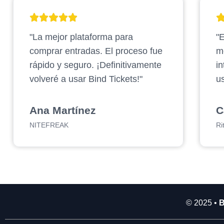
2
.
"La mejor plataforma para
"E
9
0
comprar entradas. El proceso fue
m
0
rápido y seguro. ¡Definitivamente
in
.
volveré a usar Bind Tickets!"
us
0
0
0
Ana Martínez
C
NITEFREAK
Ri
© 2025 •
B