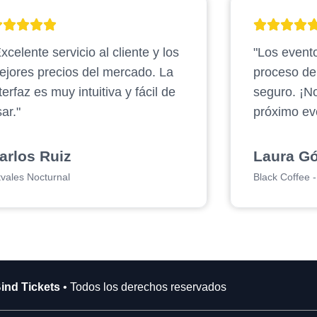
xcelente servicio al cliente y los
"Los evento
ejores precios del mercado. La
proceso d
terfaz es muy intuitiva y fácil de
seguro. ¡N
ar."
próximo ev
arlos Ruiz
Laura G
tvales Nocturnal
Black Coffee - 
ind Tickets
• Todos los derechos reservados