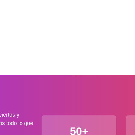
iertos y
os todo lo que
50+