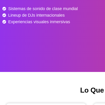
e
Sistemas de sonido de clase mundial
s
Lineup de DJs internacionales
d
e
Experiencias visuales inmersivas
$
4
0
.
0
0
0
h
a
s
Lo Que
t
a
$