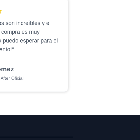
s son increíbles y el
e compra es muy
o puedo esperar para el
ento!"
ómez
After Oficial