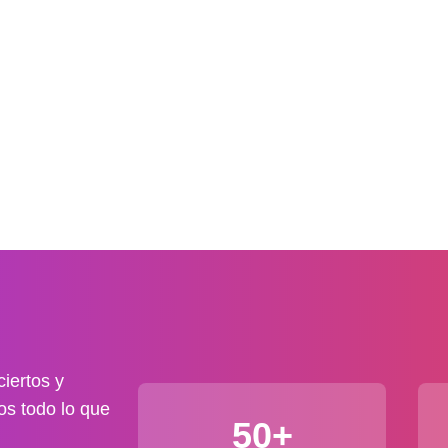
iertos y
os todo lo que
50+