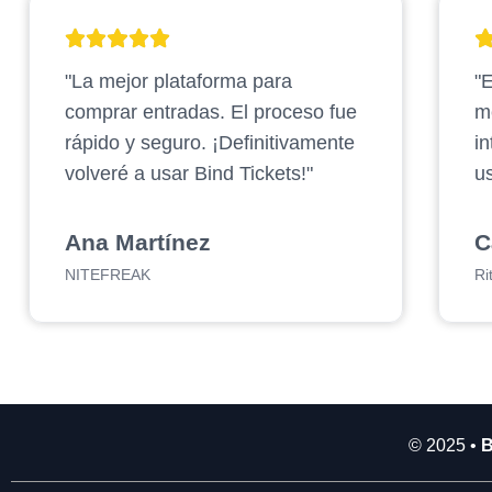
2
.
"La mejor plataforma para
"E
9
0
comprar entradas. El proceso fue
m
0
rápido y seguro. ¡Definitivamente
in
.
volveré a usar Bind Tickets!"
us
0
0
0
Ana Martínez
C
NITEFREAK
Ri
© 2025 •
B