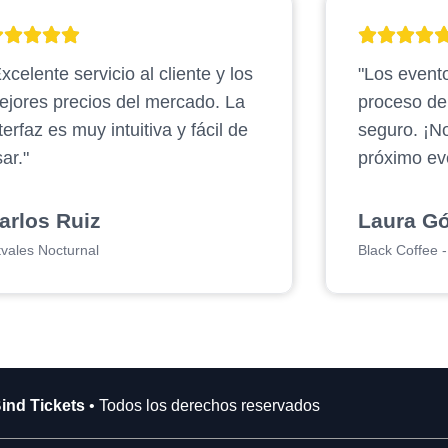
xcelente servicio al cliente y los
"Los evento
ejores precios del mercado. La
proceso d
terfaz es muy intuitiva y fácil de
seguro. ¡N
ar."
próximo ev
arlos Ruiz
Laura G
tvales Nocturnal
Black Coffee - 
ind Tickets
• Todos los derechos reservados