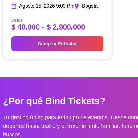
Agosto 15, 2026 9:00 Pm
Bogotá
Desde
R
$
40.000
-
$
2.900.000
a
n
Comprar Entradas
g
o
d
e
p
r
e
¿Por qué Bind Tickets?
c
i
o
Tu destino único para todo tipo de eventos. Desde conc
s
deportes hasta teatro y entretenimiento familiar, tenem
:
buscas.
d