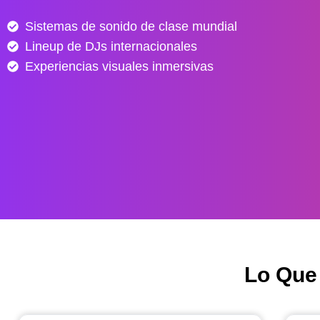
e
Sistemas de sonido de clase mundial
s
Lineup de DJs internacionales
d
e
Experiencias visuales inmersivas
$
4
0
.
0
0
0
h
a
s
Lo Que
t
a
$