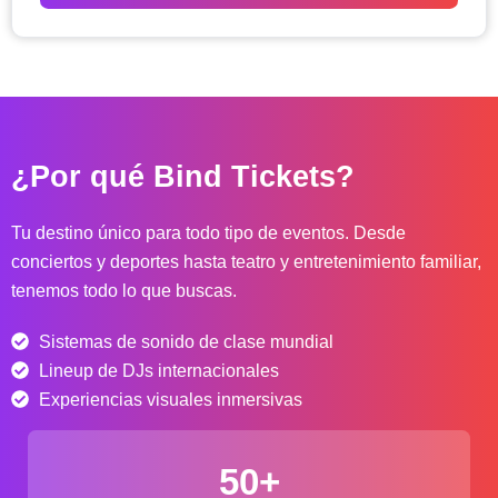
o
d
e
p
r
e
c
¿Por qué Bind Tickets?
i
o
s
Tu destino único para todo tipo de eventos. Desde
:
conciertos y deportes hasta teatro y entretenimiento familiar,
d
tenemos todo lo que buscas.
e
s
Sistemas de sonido de clase mundial
d
e
Lineup de DJs internacionales
$
Experiencias visuales inmersivas
4
0
50+
.