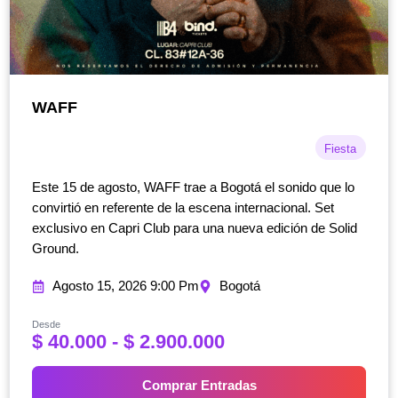
WAFF
Fiesta
Este 15 de agosto, WAFF trae a Bogotá el sonido que lo
convirtió en referente de la escena internacional. Set
exclusivo en Capri Club para una nueva edición de Solid
Ground.
Agosto 15, 2026 9:00 Pm
Bogotá
Desde
R
$
40.000
-
$
2.900.000
a
n
Comprar Entradas
g