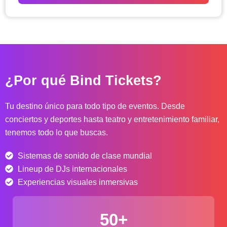
o
d
e
p
r
e
c
¿Por qué Bind Tickets?
i
o
s
Tu destino único para todo tipo de eventos. Desde
:
conciertos y deportes hasta teatro y entretenimiento familiar,
d
tenemos todo lo que buscas.
e
s
Sistemas de sonido de clase mundial
d
e
Lineup de DJs internacionales
$
Experiencias visuales inmersivas
4
0
50+
.