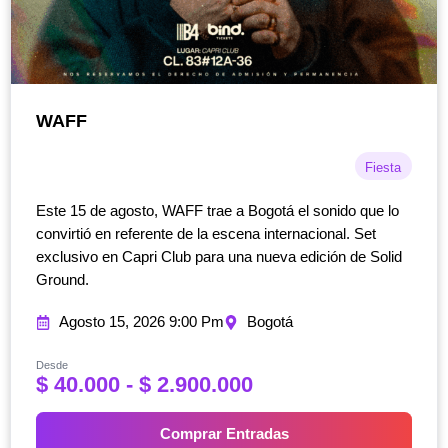
WAFF
Fiesta
Este 15 de agosto, WAFF trae a Bogotá el sonido que lo
convirtió en referente de la escena internacional. Set
exclusivo en Capri Club para una nueva edición de Solid
Ground.
Agosto 15, 2026 9:00 Pm
Bogotá
Desde
R
$
40.000
-
$
2.900.000
a
n
Comprar Entradas
g