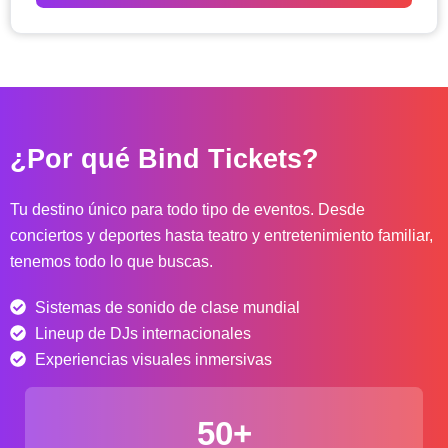
o
d
e
p
r
e
c
¿Por qué Bind Tickets?
i
o
s
Tu destino único para todo tipo de eventos. Desde
:
conciertos y deportes hasta teatro y entretenimiento familiar,
d
tenemos todo lo que buscas.
e
s
Sistemas de sonido de clase mundial
d
e
Lineup de DJs internacionales
$
Experiencias visuales inmersivas
4
0
50+
.