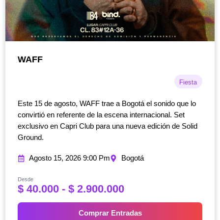
WAFF
Fiesta
Este 15 de agosto, WAFF trae a Bogotá el sonido que lo
convirtió en referente de la escena internacional. Set
exclusivo en Capri Club para una nueva edición de Solid
Ground.
Agosto 15, 2026 9:00 Pm
Bogotá
Desde
R
$
40.000
-
$
2.900.000
a
n
Comprar Entradas
g