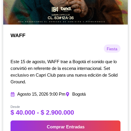
WAFF
Fiesta
Este 15 de agosto, WAFF trae a Bogotá el sonido que lo
convirtió en referente de la escena internacional. Set
exclusivo en Capri Club para una nueva edición de Solid
Ground.
Agosto 15, 2026 9:00 Pm
Bogotá
Desde
R
$
40.000
-
$
2.900.000
a
n
Comprar Entradas
g