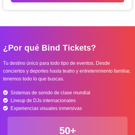
o
d
e
p
r
e
c
¿Por qué Bind Tickets?
i
o
s
Tu destino único para todo tipo de eventos. Desde
:
conciertos y deportes hasta teatro y entretenimiento familiar,
d
tenemos todo lo que buscas.
e
s
Sistemas de sonido de clase mundial
d
e
Lineup de DJs internacionales
$
Experiencias visuales inmersivas
4
0
50+
.