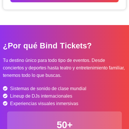
o
d
e
p
r
e
c
¿Por qué Bind Tickets?
i
o
s
Tu destino único para todo tipo de eventos. Desde
:
conciertos y deportes hasta teatro y entretenimiento familiar,
d
tenemos todo lo que buscas.
e
s
Sistemas de sonido de clase mundial
d
e
Lineup de DJs internacionales
$
Experiencias visuales inmersivas
4
0
50+
.