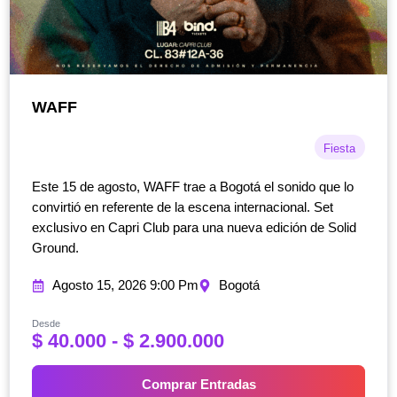
WAFF
Fiesta
Este 15 de agosto, WAFF trae a Bogotá el sonido que lo
convirtió en referente de la escena internacional. Set
exclusivo en Capri Club para una nueva edición de Solid
Ground.
Agosto 15, 2026 9:00 Pm
Bogotá
Desde
R
$
40.000
-
$
2.900.000
a
n
Comprar Entradas
g