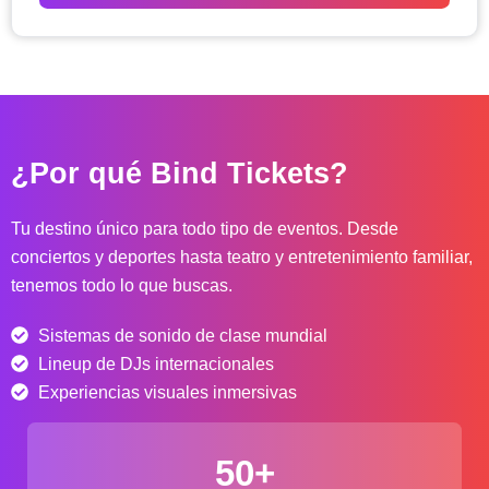
o
d
e
p
r
e
c
¿Por qué Bind Tickets?
i
o
s
Tu destino único para todo tipo de eventos. Desde
:
conciertos y deportes hasta teatro y entretenimiento familiar,
d
tenemos todo lo que buscas.
e
s
Sistemas de sonido de clase mundial
d
e
Lineup de DJs internacionales
$
Experiencias visuales inmersivas
4
0
50+
.