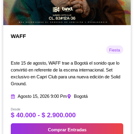
WAFF
Fiesta
Este 15 de agosto, WAFF trae a Bogotá el sonido que lo
convirtió en referente de la escena internacional. Set
exclusivo en Capri Club para una nueva edición de Solid
Ground.
Agosto 15, 2026 9:00 Pm
Bogotá
Desde
R
$
40.000
-
$
2.900.000
a
n
Comprar Entradas
g