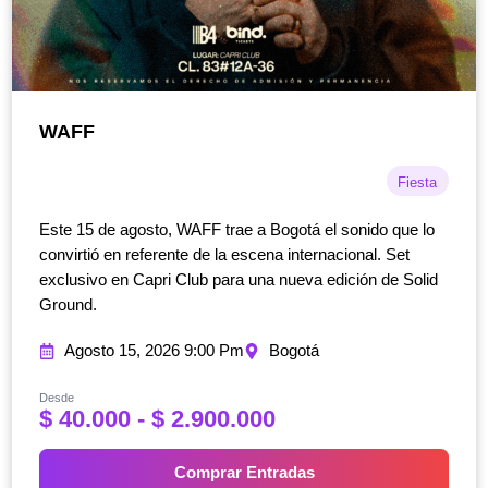
WAFF
Fiesta
Este 15 de agosto, WAFF trae a Bogotá el sonido que lo
convirtió en referente de la escena internacional. Set
exclusivo en Capri Club para una nueva edición de Solid
Ground.
Agosto 15, 2026 9:00 Pm
Bogotá
Desde
R
$
40.000
-
$
2.900.000
a
n
Comprar Entradas
g