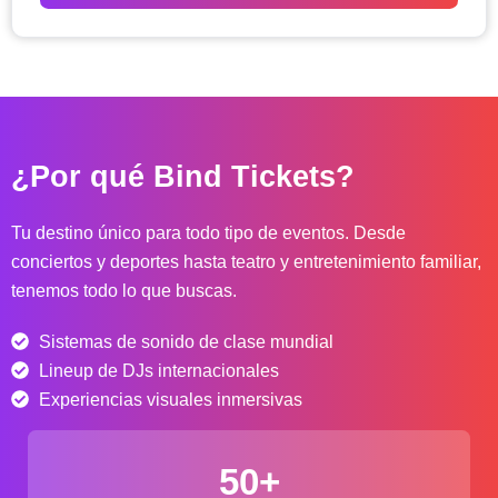
o
d
e
p
r
e
c
¿Por qué Bind Tickets?
i
o
s
Tu destino único para todo tipo de eventos. Desde
:
conciertos y deportes hasta teatro y entretenimiento familiar,
d
tenemos todo lo que buscas.
e
s
Sistemas de sonido de clase mundial
d
e
Lineup de DJs internacionales
$
Experiencias visuales inmersivas
4
0
50+
.