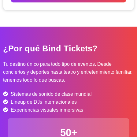
o
d
e
p
r
e
c
¿Por qué Bind Tickets?
i
o
s
Tu destino único para todo tipo de eventos. Desde
:
conciertos y deportes hasta teatro y entretenimiento familiar,
d
tenemos todo lo que buscas.
e
s
Sistemas de sonido de clase mundial
d
e
Lineup de DJs internacionales
$
Experiencias visuales inmersivas
4
0
50+
.