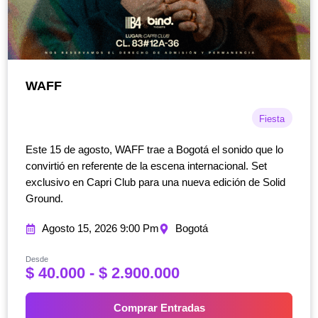
WAFF
Fiesta
Este 15 de agosto, WAFF trae a Bogotá el sonido que lo
convirtió en referente de la escena internacional. Set
exclusivo en Capri Club para una nueva edición de Solid
Ground.
Agosto 15, 2026 9:00 Pm
Bogotá
Desde
R
$
40.000
-
$
2.900.000
a
n
Comprar Entradas
g