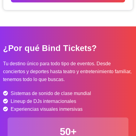
o
d
e
p
r
e
c
¿Por qué Bind Tickets?
i
o
s
Tu destino único para todo tipo de eventos. Desde
:
conciertos y deportes hasta teatro y entretenimiento familiar,
d
tenemos todo lo que buscas.
e
s
Sistemas de sonido de clase mundial
d
e
Lineup de DJs internacionales
$
Experiencias visuales inmersivas
4
0
50+
.