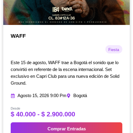
WAFF
Fiesta
Este 15 de agosto, WAFF trae a Bogotá el sonido que lo
convirtió en referente de la escena internacional. Set
exclusivo en Capri Club para una nueva edición de Solid
Ground.
Agosto 15, 2026 9:00 Pm
Bogotá
Desde
R
$
40.000
-
$
2.900.000
a
n
Comprar Entradas
g