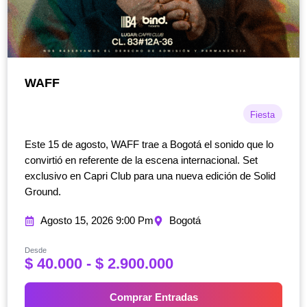
WAFF
Fiesta
Este 15 de agosto, WAFF trae a Bogotá el sonido que lo
convirtió en referente de la escena internacional. Set
exclusivo en Capri Club para una nueva edición de Solid
Ground.
Agosto 15, 2026 9:00 Pm
Bogotá
Desde
R
$
40.000
-
$
2.900.000
a
n
Comprar Entradas
g