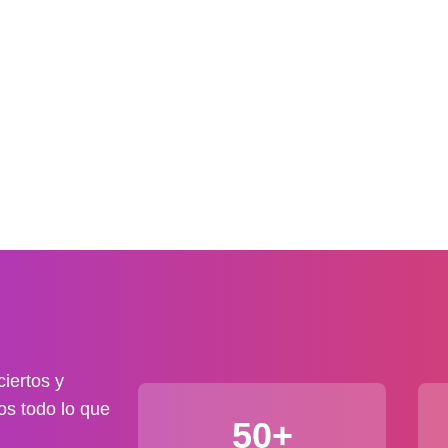
iertos y
os todo lo que
50+