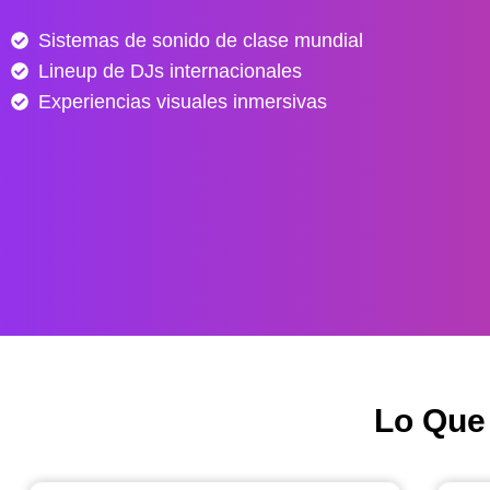
e
Sistemas de sonido de clase mundial
s
Lineup de DJs internacionales
d
e
Experiencias visuales inmersivas
$
4
0
.
0
0
0
h
a
s
Lo Que
t
a
$