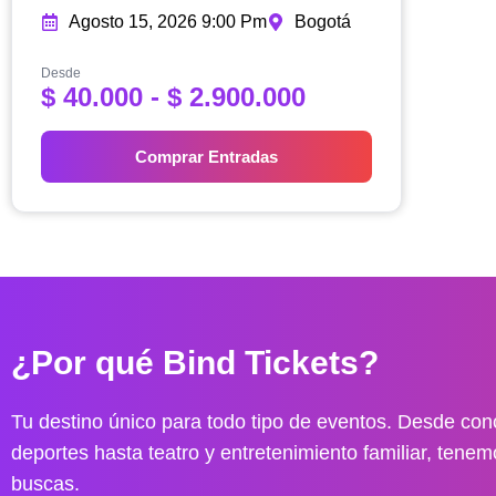
Agosto 15, 2026 9:00 Pm
Bogotá
Desde
R
$
40.000
-
$
2.900.000
a
n
Comprar Entradas
g
o
d
e
p
r
e
¿Por qué Bind Tickets?
c
i
o
Tu destino único para todo tipo de eventos. Desde conc
s
deportes hasta teatro y entretenimiento familiar, tenem
:
buscas.
d