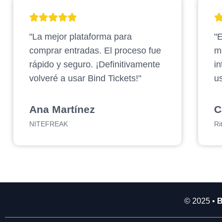
2
.
"La mejor plataforma para
"E
9
0
comprar entradas. El proceso fue
m
0
rápido y seguro. ¡Definitivamente
in
.
volveré a usar Bind Tickets!"
us
0
0
0
Ana Martínez
C
NITEFREAK
Ri
© 2025 •
B