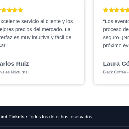
xcelente servicio al cliente y los
"Los evento
ejores precios del mercado. La
proceso d
terfaz es muy intuitiva y fácil de
seguro. ¡N
ar."
próximo ev
arlos Ruiz
Laura G
tvales Nocturnal
Black Coffee - 
ind Tickets
• Todos los derechos reservados