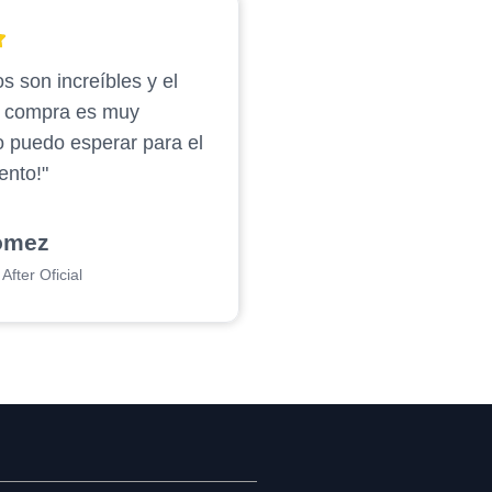
s son increíbles y el
e compra es muy
o puedo esperar para el
ento!"
ómez
After Oficial