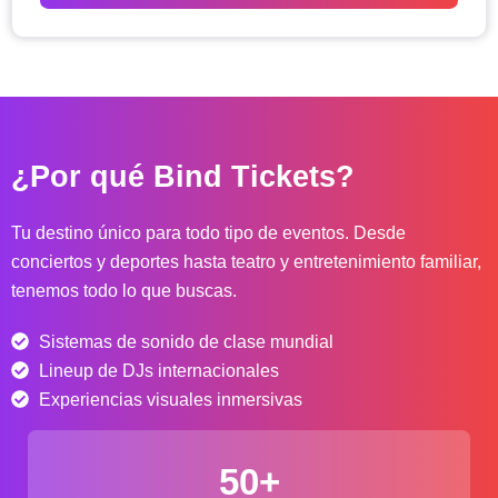
o
d
e
p
r
e
c
¿Por qué Bind Tickets?
i
o
s
Tu destino único para todo tipo de eventos. Desde
:
conciertos y deportes hasta teatro y entretenimiento familiar,
d
tenemos todo lo que buscas.
e
s
Sistemas de sonido de clase mundial
d
e
Lineup de DJs internacionales
$
Experiencias visuales inmersivas
4
0
50+
.