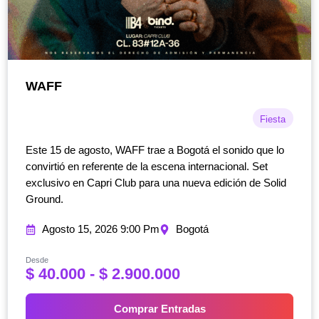
WAFF
Fiesta
Este 15 de agosto, WAFF trae a Bogotá el sonido que lo
convirtió en referente de la escena internacional. Set
exclusivo en Capri Club para una nueva edición de Solid
Ground.
Agosto 15, 2026 9:00 Pm
Bogotá
Desde
R
$
40.000
-
$
2.900.000
a
n
Comprar Entradas
g