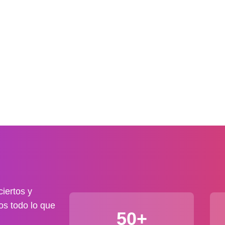
iertos y
os todo lo que
50+