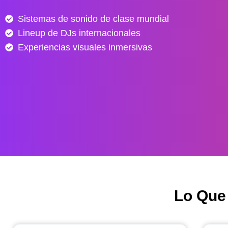
e
Sistemas de sonido de clase mundial
s
Lineup de DJs internacionales
d
e
Experiencias visuales inmersivas
$
4
0
.
0
0
0
h
a
s
Lo Que
t
a
$