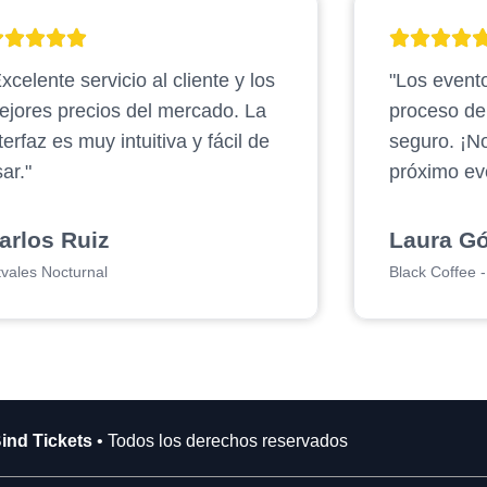
xcelente servicio al cliente y los
"Los evento
ejores precios del mercado. La
proceso d
terfaz es muy intuitiva y fácil de
seguro. ¡N
ar."
próximo ev
arlos Ruiz
Laura G
tvales Nocturnal
Black Coffee - 
ind Tickets
• Todos los derechos reservados