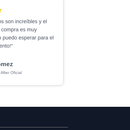
s son increíbles y el
e compra es muy
o puedo esperar para el
ento!"
ómez
After Oficial