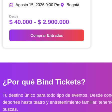
Agosto 15, 2026 9:00 Pm
Bogotá
Desde
R
$
40.000
-
$
2.900.000
a
n
Comprar Entradas
g
o
d
e
p
r
e
¿Por qué Bind Tickets?
c
i
o
Tu destino único para todo tipo de eventos. Desde conc
s
deportes hasta teatro y entretenimiento familiar, tenem
:
buscas.
d