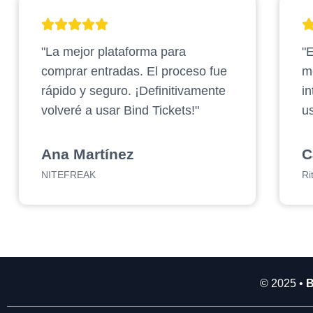
2
.
"La mejor plataforma para
"E
9
0
comprar entradas. El proceso fue
m
0
rápido y seguro. ¡Definitivamente
in
.
volveré a usar Bind Tickets!"
us
0
0
0
Ana Martínez
C
NITEFREAK
Ri
© 2025 •
B