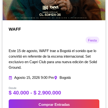
WAFF
Fiesta
Este 15 de agosto, WAFF trae a Bogotá el sonido que lo
convirtió en referente de la escena internacional. Set
exclusivo en Capri Club para una nueva edición de Solid
Ground.
Agosto 15, 2026 9:00 Pm
Bogotá
Desde
R
$
40.000
-
$
2.900.000
a
n
Comprar Entradas
g