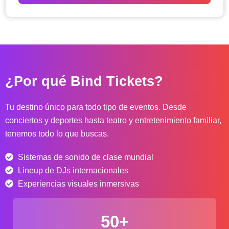
o
d
e
p
r
e
c
¿Por qué Bind Tickets?
i
o
s
Tu destino único para todo tipo de eventos. Desde
:
conciertos y deportes hasta teatro y entretenimiento familiar,
d
tenemos todo lo que buscas.
e
s
Sistemas de sonido de clase mundial
d
e
Lineup de DJs internacionales
$
Experiencias visuales inmersivas
4
0
50+
.